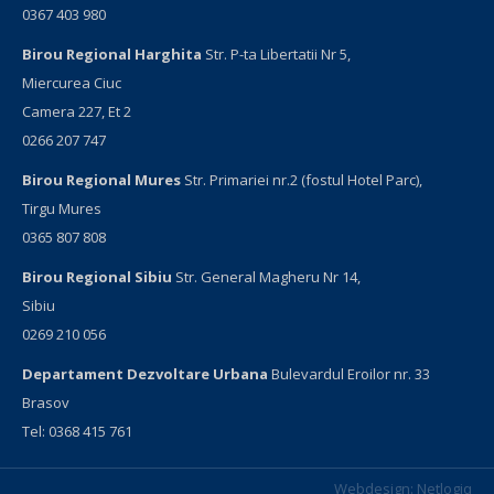
0367 403 980
Birou Regional Harghita
Str. P-ta Libertatii Nr 5,
Miercurea Ciuc
Camera 227, Et 2
0266 207 747
Birou Regional Mures
Str. Primariei nr.2 (fostul Hotel Parc),
Tirgu Mures
0365 807 808
Birou Regional Sibiu
Str. General Magheru Nr 14,
Sibiu
0269 210 056
Departament Dezvoltare Urbana
Bulevardul Eroilor nr. 33
Brasov
Tel: 0368 415 761
Webdesign:
Netlogiq