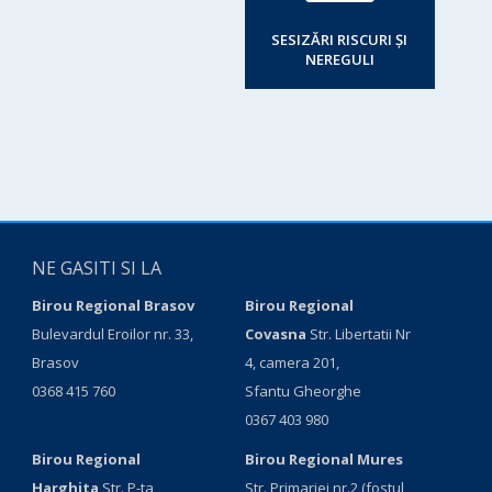
SESIZĂRI RISCURI ȘI
NEREGULI
NE GASITI SI LA
Birou Regional Brasov
Birou Regional
Bulevardul Eroilor nr. 33,
Covasna
Str. Libertatii Nr
Brasov
4, camera 201,
0368 415 760
Sfantu Gheorghe
0367 403 980
Birou Regional
Birou Regional Mures
Harghita
Str. P-ta
Str. Primariei nr.2 (fostul