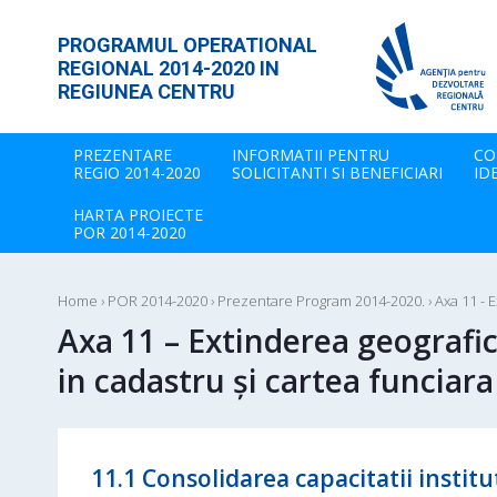
PROGRAMUL OPERATIONAL
REGIONAL 2014-2020 IN
REGIUNEA CENTRU
PREZENTARE
INFORMATII PENTRU
CO
REGIO 2014-2020
SOLICITANTI SI BENEFICIARI
ID
HARTA PROIECTE
POR 2014-2020
Home
›
POR 2014-2020
›
Prezentare Program 2014-2020.
›
Axa 11 - 
Axa 11 – Extinderea geografic
in cadastru şi cartea funciara
11.1 Consolidarea capacitatii institu