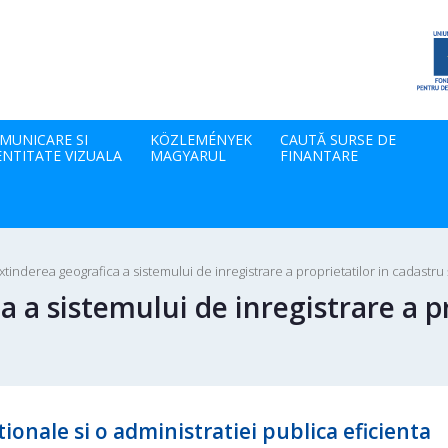
MUNICARE SI
KÖZLEMÉNYEK
CAUTĂ SURSE DE
ENTITATE VIZUALA
MAGYARUL
FINANTARE
Extinderea geografica a sistemului de inregistrare a proprietatilor in cadastru 
a a sistemului de inregistrare a p
tionale si o administratiei publica eficienta