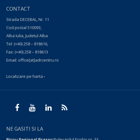
CONTACT
Strada DECEBAL, Nr. 11
Cod postal 510093,
Alba Iulia, Judetul Alba
Tel:
(+40) 258 – 818616
,
Fax:
(+40) 258 – 818613
Email:
office[at]adrcentru.ro
Localizare pe harta ›
NE GASITI SI LA
Birou Regional Brasov
Bulevardul Eroilor nr. 33,