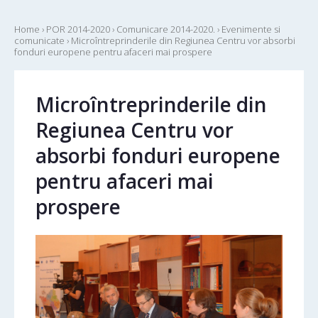
Home
›
POR 2014-2020
›
Comunicare 2014-2020.
›
Evenimente si
comunicate
›
Microîntreprinderile din Regiunea Centru vor absorbi
fonduri europene pentru afaceri mai prospere
Microîntreprinderile din
Regiunea Centru vor
absorbi fonduri europene
pentru afaceri mai
prospere