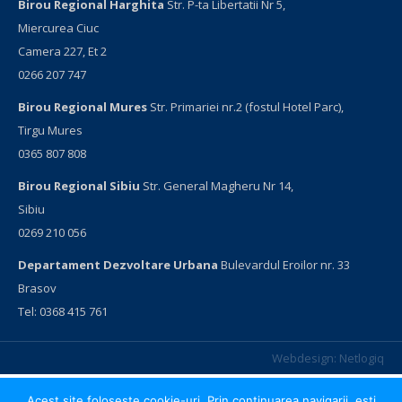
Birou Regional Harghita
Str. P-ta Libertatii Nr 5,
Miercurea Ciuc
Camera 227, Et 2
0266 207 747
Birou Regional Mures
Str. Primariei nr.2 (fostul Hotel Parc),
Tirgu Mures
0365 807 808
Birou Regional Sibiu
Str. General Magheru Nr 14,
Sibiu
0269 210 056
Departament Dezvoltare Urbana
Bulevardul Eroilor nr. 33
Brasov
Tel: 0368 415 761
Webdesign:
Netlogiq
Acest site foloseste cookie-uri. Prin continuarea navigarii, esti