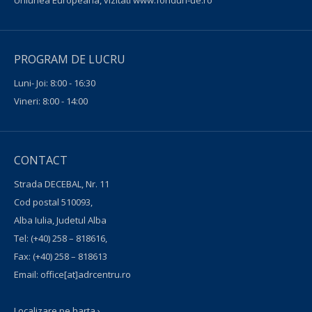
Uniunea Europeana, vizitati
www.fonduri-ue.ro
PROGRAM DE LUCRU
Luni- Joi: 8:00 - 16:30
Vineri: 8:00 - 14:00
CONTACT
Strada DECEBAL, Nr. 11
Cod postal 510093,
Alba Iulia, Judetul Alba
Tel:
(+40) 258 – 818616
,
Fax:
(+40) 258 – 818613
Email:
office[at]adrcentru.ro
Localizare pe harta ›