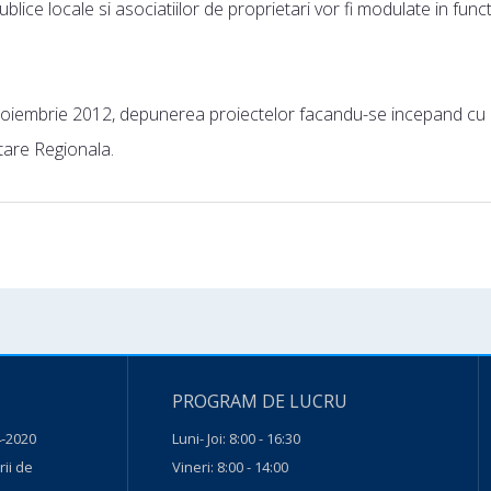
ublice locale si asociatiilor de proprietari vor fi modulate in func
 noiembrie 2012, depunerea proiectelor facandu-se incepand cu
ltare Regionala.
PROGRAM DE LUCRU
-2020
Luni- Joi: 8:00 - 16:30
ii de
Vineri: 8:00 - 14:00