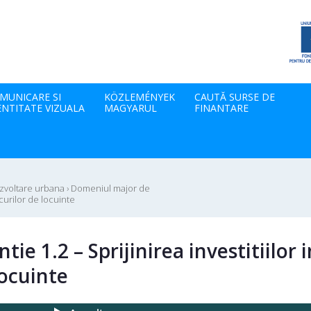
MUNICARE SI
KÖZLEMÉNYEK
CAUTĂ SURSE DE
ENTITATE VIZUALA
MAGYARUL
FINANTARE
ezvoltare urbana
›
Domeniul major de
ocurilor de locuinte
e 1.2 – Sprijinirea investitiilor i
locuinte