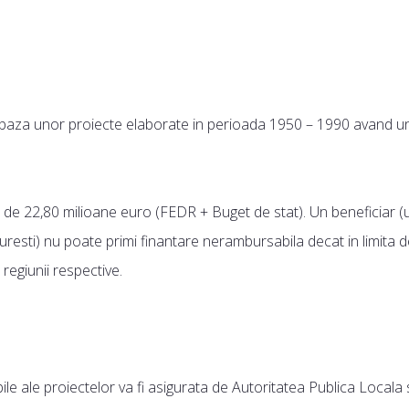
n baza unor proiecte elaborate in perioada 1950 – 1990 avand u
e de 22,80 milioane euro (FEDR + Buget de stat). Un beneficiar (
curesti) nu poate primi finantare nerambursabila decat in limita
regiunii respective.
ile ale proiectelor va fi asigurata de Autoritatea Publica Locala 