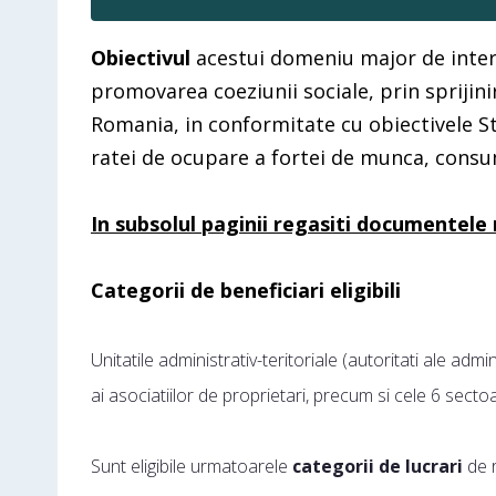
Obiectivul
acestui domeniu major de inter
promovarea coeziunii sociale, prin sprijini
Romania, in conformitate cu obiectivele S
ratei de ocupare a fortei de munca, consum
In subsolul paginii regasiti documentele
Categorii de beneficiari eligibili
Unitatile administrativ-teritoriale (autoritati ale admi
ai asociatiilor de proprietari, precum si cele 6 secto
Sunt eligibile urmatoarele
categorii de lucrari
de r