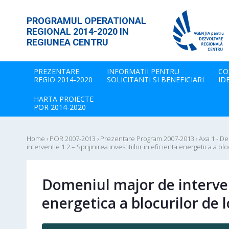
PROGRAMUL OPERATIONAL
REGIONAL 2014-2020 IN
REGIUNEA CENTRU
PREZENTARE
INFORMATII PENTRU
CO
REGIO 2014-2020
SOLICITANTI SI BENEFICIARI
ID
HARTA PROIECTE
POR 2014-2020
Home
›
POR 2007-2013
›
Prezentare Program 2007-2013
›
Axa 1 - D
interventie 1.2 – Sprijinirea investitiilor in eficienta energetica a bl
Domeniul major de interventi
energetica a blocurilor de 