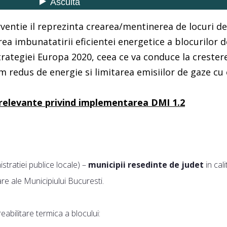
ventie il reprezinta crearea/mentinerea de locuri d
rea imbunatatirii eficientei energetice a blocurilor d
trategiei Europa 2020, ceea ce va conduce la creste
 redus de energie si limitarea emisiilor de gaze cu 
 relevante privind implementarea DMI 1.2
nistratiei publice locale) –
municipii resedinte de judet
in cal
are ale Municipiului Bucuresti.
eabilitare termica a blocului: