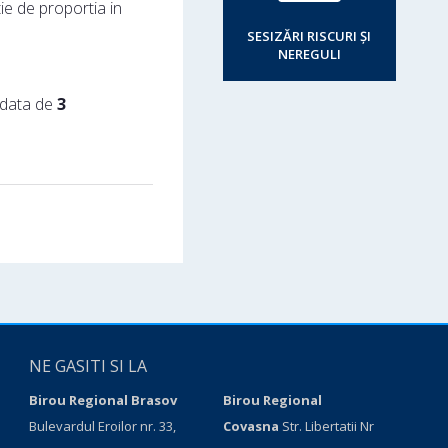
tie de proportia in
SESIZĂRI RISCURI ȘI
NEREGULI
 data de
3
NE GASITI SI LA
Birou Regional Brasov
Birou Regional
Bulevardul Eroilor nr. 33,
Covasna
Str. Libertatii Nr