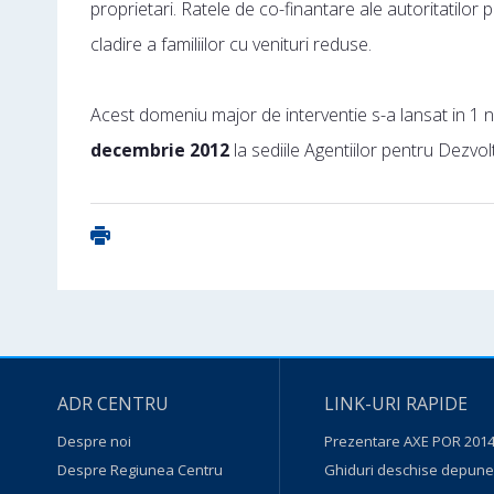
proprietari. Ratele de co-finantare ale autoritatilor p
cladire a familiilor cu venituri reduse.
Acest domeniu major de interventie s-a lansat in 1
decembrie 2012
la sediile Agentiilor pentru Dezvo
ADR CENTRU
LINK-URI RAPIDE
Despre noi
Prezentare AXE POR 2014
Despre Regiunea Centru
Ghiduri deschise depuner