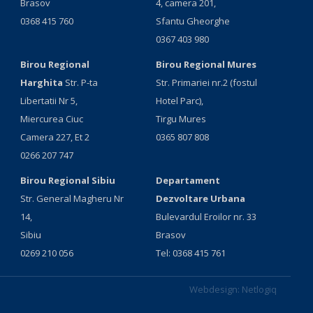
Brasov
4, camera 201,
0368 415 760
Sfantu Gheorghe
0367 403 980
Birou Regional
Birou Regional Mures
Harghita
Str. P-ta
Str. Primariei nr.2 (fostul
Libertatii Nr 5,
Hotel Parc),
Miercurea Ciuc
Tirgu Mures
Camera 227, Et 2
0365 807 808
0266 207 747
Birou Regional Sibiu
Departament
Str. General Magheru Nr
Dezvoltare Urbana
14,
Bulevardul Eroilor nr. 33
Sibiu
Brasov
0269 210 056
Tel: 0368 415 761
Webdesign:
Netlogiq