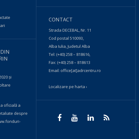
actate
CONTACT
ari
Strada DECEBAL, Nr. 11
Cod postal 510093,
Alba Iulia, Judetul Alba
 DIN
Tel:
(+40) 258 – 818616
,
RIN
Fax:
(+40) 258 – 818613
Email:
office[at]adrcentru.ro
2020 și
oltare
Localizare pe harta ›
a oficială a
etaliate despre
w.fonduri-