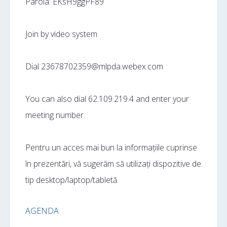
Parola: EKsH9ggPF89
Join by video system
Dial 23678702359@mlpda.webex.com
You can also dial 62.109.219.4 and enter your
meeting number.
Pentru un acces mai bun la informațiile cuprinse
în prezentări, vă sugerăm să utilizați dispozitive de
tip desktop/laptop/tabletă.
AGENDA