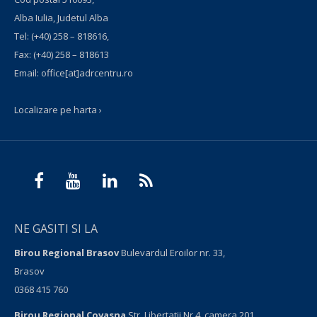
Alba Iulia, Judetul Alba
Tel:
(+40) 258 – 818616
,
Fax:
(+40) 258 – 818613
Email:
office[at]adrcentru.ro
Localizare pe harta ›
NE GASITI SI LA
Birou Regional Brasov
Bulevardul Eroilor nr. 33,
Brasov
0368 415 760
Birou Regional Covasna
Str. Libertatii Nr 4, camera 201,