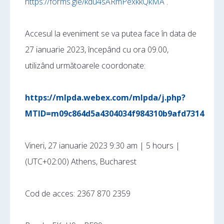
https://forms.gle/kdu4sARmPexkkQkMA
.
Accesul la eveniment se va putea face în data de
27 ianuarie 2023, începând cu ora 09.00,
utilizând următoarele coordonate:
https://mlpda.webex.com/mlpda/j.php?
MTID=m09c864d5a4304034f984310b9afd7314
Vineri, 27 ianuarie 2023 9:30 am | 5 hours |
(UTC+02:00) Athens, Bucharest
Cod de acces: 2367 870 2359