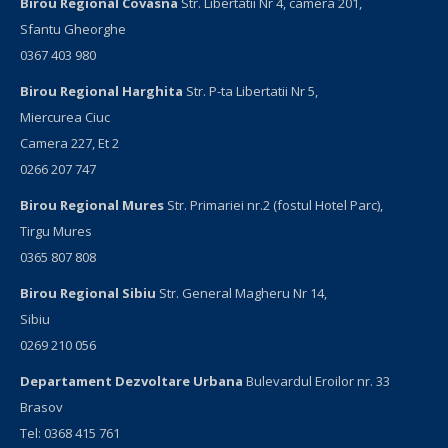
Birou Regional Covasna
Str. Libertatii Nr 4, camera 201,
Sfantu Gheorghe
0367 403 980
Birou Regional Harghita
Str. P-ta Libertatii Nr 5,
Miercurea Ciuc
Camera 227, Et 2
0266 207 747
Birou Regional Mures
Str. Primariei nr.2 (fostul Hotel Parc),
Tirgu Mures
0365 807 808
Birou Regional Sibiu
Str. General Magheru Nr 14,
Sibiu
0269 210 056
Departament Dezvoltare Urbana
Bulevardul Eroilor nr. 33
Brasov
Tel: 0368 415 761