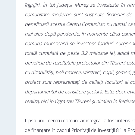
îngrijiri. În tot județul Mureș se investește în ritm
comunitare moderne sunt susținute financiar de
beneficiarii acestui Centru Comunitar, nu numai ca urm
mai ales după pandemie, în momente când oamenii, vâ
comună mureșeană se investesc fonduri europene 
totală cumulată de peste 3,2 milioane lei, adică 
beneficia de rezultatele proiectului din Tăureni es
cu dizabilități, boli cronice, vârstnici, copii, șomeri,
proiect sunt reprezentați de ceilalți locuitori ai 
departamentul de consiliere școlară. Este, deci, evide
realiza, nici în Ogra sau Tăureni și nicăieri în Regiun
Lipsa unui centru comunitar integrat a fost intens res
de finanțare în cadrul Priorității de Investiții 8.1 