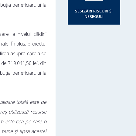
uția beneficiarului la
SESIZĂRI RISCURI ȘI
NEREGULI
e la nivelul clădirii
le. În plus, proiectul
direa asupra căreia se
 de 719.041,50 lei, din
uția beneficiarului la
valoare totală este de
eș utilizează resurse
um este cea pe care o
i bune și lipsa acestei