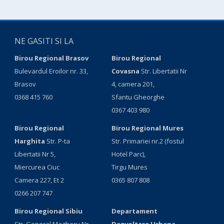
NE GASITI SI LA
Birou Regional Brasov
Birou Regional
Bulevardul Eroilor nr. 33,
Covasna
Str. Libertatii Nr
Brasov
4, camera 201,
0368 415 760
Sfantu Gheorghe
0367 403 980
Birou Regional
Birou Regional Mures
Harghita
Str. P-ta
Str. Primariei nr.2 (fostul
Libertatii Nr 5,
Hotel Parc),
Miercurea Ciuc
Tirgu Mures
Camera 227, Et 2
0365 807 808
0266 207 747
Birou Regional Sibiu
Departament