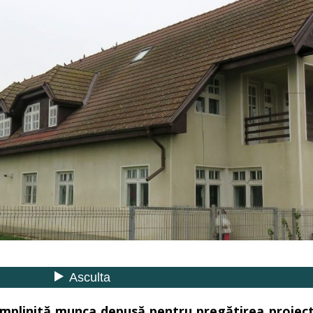
d împlinită munca depusă pentru pregătirea proiec