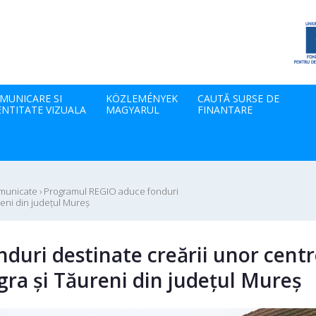
MUNICARE SI
KÖZLEMÉNYEK
CAUTĂ SURSE DE
ENTITATE VIZUALA
MAGYARUL
FINANTARE
omunicate
›
Programul REGIO aduce fonduri
eni din județul Mureș
uri destinate creării unor centr
ra și Tăureni din județul Mureș