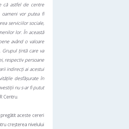
tie că astfel de centre
 oameni vor putea fi
ea serviciilor sociale,
enilor lor. În această
pene având o valoare
 Grupul țintă care va
ei, respectiv persoane
rii indirecți ai acestui
itățile desfășurate în
stiții nu s-ar fi putut
R Centru.
 pregătit aceste cereri
tru creșterea nivelului