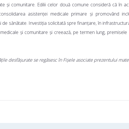
nătate și comunitare. Edilii celor două comune consideră că în a
 consolidarea asistenței medicale primare și promovând incl
i de sănătate. Investiția solicitată spre finanțare, în infrastructur
 medicale și comunitare și creează, pe termen lung, premisele
itățile desfășurate se regăsesc în Fișele asociate prezentului mate