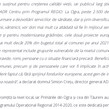
 susținut pentru creșterea calității vieții, iar publicul larg ș
 ADR Centru prin Programul REGIO. La Ogra, peste 2.500 de
are a dezvoltării serviciilor de sănătate, dar și prin diversificar
rstnicii, vor dori mai mult ca altădată să fie în mijlocul sem
și pentru modernizarea grădiniței, cele două proiecte euro
mai mult decât 20% din bugetul total al comunei pe anul 2021.
te reprezentat include grupurile vulnerabile de la nivelul comun
 gravide, romi, persoane cu o situație financiară precară. Beneficia
comunei, precum și de persoanele care vor fi implicate în activ
nt faptul că, fără sprijinul fondurilor europene, acest gen de inve
ea noastră”,
a declarat domnul Simion Crețu, director general AD
imțită la nivel local, iar Primăriile din Ogra și cea din Tăureni au
a Programului Operațional Regional 2014-2020, ce este dedicată pen