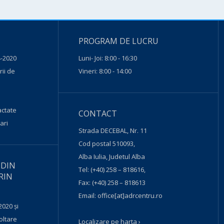
PROGRAM DE LUCRU
-2020
Luni- Joi: 8:00 - 16:30
ii de
Vineri: 8:00 - 14:00
actate
CONTACT
ari
Strada DECEBAL, Nr. 11
Cod postal 510093,
Alba Iulia, Judetul Alba
 DIN
Tel:
(+40) 258 – 818616
,
RIN
Fax:
(+40) 258 – 818613
Email:
office[at]adrcentru.ro
2020 și
oltare
Localizare pe harta ›