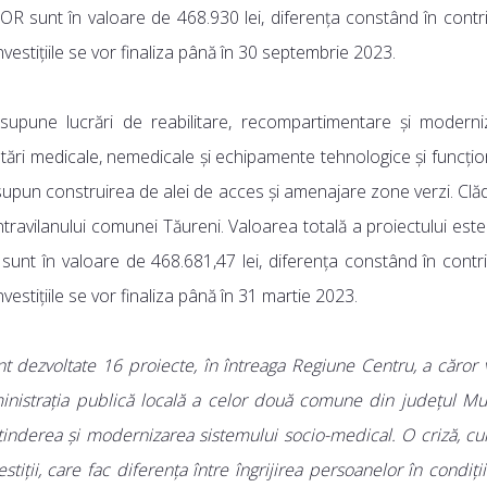
 sunt în valoare de 468.930 lei, diferența constând în contrib
. Investițiile se vor finaliza până în 30 septembrie 2023.
supune lucrări de reabilitare, recompartimentare și modernizar
ări medicale, nemedicale și echipamente tehnologice și funcționa
esupun construirea de alei de acces și amenajare zone verzi. Clă
intravilanului comunei Tăureni. Valoarea totală a proiectului este
t în valoare de 468.681,47 lei, diferența constând în contrib
. Investițiile se vor finaliza până în 31 martie 2023.
unt dezvoltate 16 proiecte, în întreaga Regiune Centru, a căror 
inistrația publică locală a celor două comune din județul Mur
nderea și modernizarea sistemului socio-medical. O criză, c
iții, care fac diferența între îngrijirea persoanelor în condiți