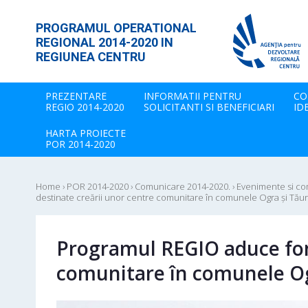
PROGRAMUL OPERATIONAL
REGIONAL 2014-2020 IN
REGIUNEA CENTRU
PREZENTARE
INFORMATII PENTRU
CO
REGIO 2014-2020
SOLICITANTI SI BENEFICIARI
ID
HARTA PROIECTE
POR 2014-2020
Home
›
POR 2014-2020
›
Comunicare 2014-2020.
›
Evenimente si c
destinate creării unor centre comunitare în comunele Ogra și Tăur
Programul REGIO aduce fond
comunitare în comunele Og