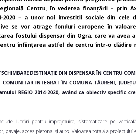
gională Centru, în vederea finanțării – prin Ax
-2020 – a unor noi investiții sociale din cele
iative se vor atrage fonduri europene în valoar
tarea fostului dispensar din Ogra, care va avea a
ntru înființarea astfel de centru într-o clădire 
rile ”SCHIMBARE DESTINAȚIE DIN DISPENSAR ÎN CENTRU C
TRU COMUNITAR INTEGRAT ÎN COMUNA TĂURENI, JUDEȚU
amului REGIO 2014-2020, având ca obiectiv specific cr
clude lucrări pentru împrejmuire, sistematizare pe vertica
or, pavaje, acces pietonal și auto. Valoarea totală a proiectului 