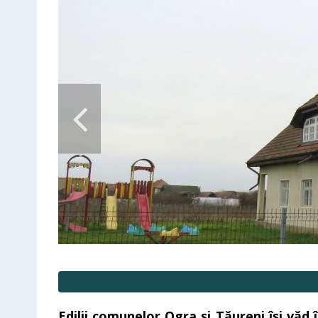
Edilii comunelor Ogra și Tăureni își vă