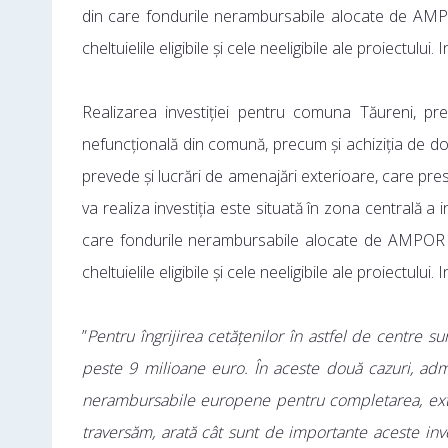
din care fondurile nerambursabile alocate de AMPOR
cheltuielile eligibile și cele neeligibile ale proiectului
Realizarea investiției pentru comuna Tăureni, pre
nefuncțională din comună, precum și achiziția de dot
prevede și lucrări de amenajări exterioare, care pr
va realiza investiția este situată în zona centrală a 
care fondurile nerambursabile alocate de AMPOR sun
cheltuielile eligibile și cele neeligibile ale proiectului
”
Pentru îngrijirea cetățenilor în astfel de centre s
peste 9 milioane euro. În aceste două cazuri, adm
nerambursabile europene pentru completarea, exti
traversăm, arată cât sunt de importante aceste invest