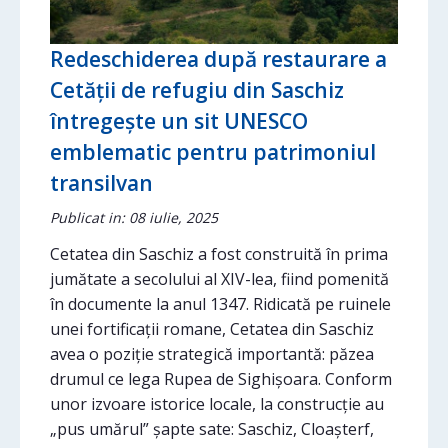
Redeschiderea după restaurare a
Cetății de refugiu din Saschiz
întregește un sit UNESCO
emblematic pentru patrimoniul
transilvan
Publicat in: 08 iulie, 2025
Cetatea din Saschiz a fost construită în prima
jumătate a secolului al XIV-lea, fiind pomenită
în documente la anul 1347. Ridicată pe ruinele
unei fortificații romane, Cetatea din Saschiz
avea o poziție strategică importantă: păzea
drumul ce lega Rupea de Sighișoara. Conform
unor izvoare istorice locale, la construcție au
„pus umărul” șapte sate: Saschiz, Cloașterf,