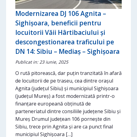
Modernizarea DJ 106 Agnita –
Sighișoara, beneficii pentru
locuitorii Văii Hârtibaciului și
descongestionarea traficului pe
DN 14: Sibiu – Mediaș – Sighișoara
Publicat in: 23 iunie, 2025
O rută pitorească, dar puțin tranzitată în afară
de locuitorii de pe traseu, cea dintre orașul
Agnita (județul Sibiu) și municipiul Sighișoara
(județul Mureș) a fost modernizată printr-o
finanțare europeană obținută de
parteneriatul dintre consiliile județene Sibiu și
Mureș Drumul județean 106 pornește din
Sibiu, trece prin Agnita și are ca punct final
municipiul Sighișoara […]