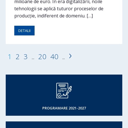
milioane de euro. În era digitalizării, noile
tehnologii se aplică tuturor proceselor de
producție, indiferent de domeniu. […]
DETALII
›
1
2
3
20
40
...
...
PROGRAMARE 2021-2027