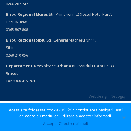
0266 207 747
Birou Regional Mures
Str. Primariei nr.2 (fostul Hotel Parc),
Tirgu Mures
0365 807 808
Birou Regional Sibiu
Str. General Magheru Nr 14,
Sibiu
0269 210 056
Departament Dezvoltare Urbana
Bulevardul Eroilor nr. 33
Brasov
Tel: 0368 415 761
Webdesign:
Netlogiq
Acest site foloseste cookie-uri. Prin continuarea navigarii, esti
de acord cu modul de utilizare a acestor informatii.
Accept
Citeste mai mult