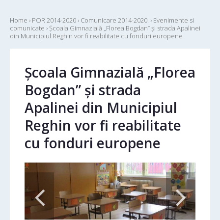
Home
›
POR 2014-2020
›
Comunicare 2014-2020.
›
Evenimente si
comunicate
›
Școala Gimnazială „Florea Bogdan” și strada Apalinei
din Municipiul Reghin vor fi reabilitate cu fonduri europene
Școala Gimnazială „Florea
Bogdan” și strada
Apalinei din Municipiul
Reghin vor fi reabilitate
cu fonduri europene