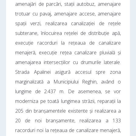
amenajări de parcări, stații autobuz, amenajare
trotuar cu pavaj, amenajare accese, amenajare
spații verzi, realizarea canalizației de rețele
subterane, înlocuirea rețelei de distribuție apă,
execuție racorduri la rețeaua de canalizare
menajeră, execuție rețea canalizare pluvială și
amenajarea intersecțiilor cu drumurile laterale.
Strada Apalinei asigură accesul spre zona
marginalizată a Municipiului Reghin, având o
lungime de 2.437 m. De asemenea, se vor
moderniza pe toată lungimea străzii, reparații la
205 din branșamentele existente și realizarea a
20 de noi branșamente, realizarea a 133
racorduri noi la rețeaua de canalizare menajeră,