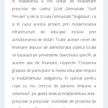
în reabilitarea a trei unități de învățământ
preșcolar din cadrul Școlii Gimnaziale ”Iosif
Pervain” și de la Școala Gimnazială ”Singidava”, ca
și în cazul acestui proiect, prin modernizarea
infrastructurii de educație, inclusiv prin
achiziționarea de dotări. Toate aceste cereri de
finanțare depuse de administrația publică locală
se bazează pe prevederile obiectivului specific al
acestei axe de finanțare, respectiv ”Creșterea
gradului de participare la nivelul educației timpurii
și învățământului obligatoriu, în special pentru
copii cu risc crescut de părăsire timpurie a
sistemului”, pe apelul dedicat învățământului ante-
preșcolar și preșcolar. Investițiile din proiectul de