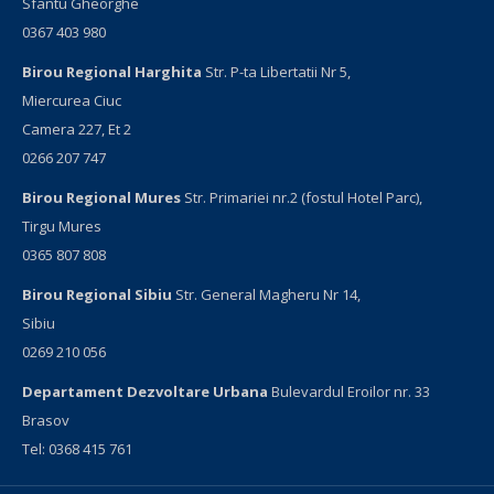
Sfantu Gheorghe
0367 403 980
Birou Regional Harghita
Str. P-ta Libertatii Nr 5,
Miercurea Ciuc
Camera 227, Et 2
0266 207 747
Birou Regional Mures
Str. Primariei nr.2 (fostul Hotel Parc),
Tirgu Mures
0365 807 808
Birou Regional Sibiu
Str. General Magheru Nr 14,
Sibiu
0269 210 056
Departament Dezvoltare Urbana
Bulevardul Eroilor nr. 33
Brasov
Tel: 0368 415 761