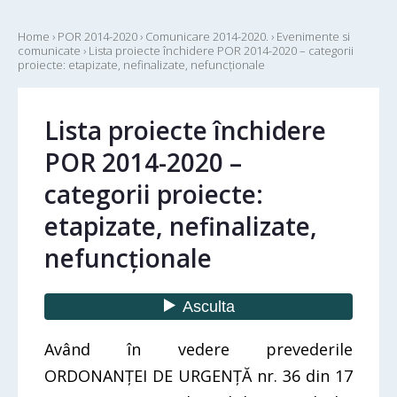
Home
›
POR 2014-2020
›
Comunicare 2014-2020.
›
Evenimente si
comunicate
›
Lista proiecte închidere POR 2014-2020 – categorii
proiecte: etapizate, nefinalizate, nefuncționale
Lista proiecte închidere
POR 2014-2020 –
categorii proiecte:
etapizate, nefinalizate,
nefuncționale
Având în vedere prevederile
ORDONANŢEI DE URGENŢĂ nr. 36 din 17