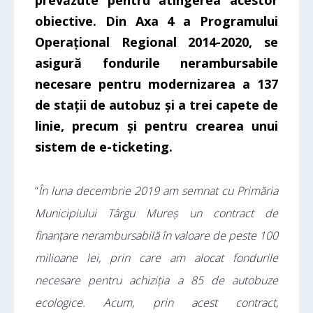
prevăzute pentru atingerea acestor
obiective. Din Axa 4 a Programului
Operațional Regional 2014-2020, se
asigură fondurile nerambursabile
necesare pentru modernizarea a 137
de stații de autobuz și a trei capete de
linie, precum și pentru crearea unui
sistem de e-ticketing.
“
În luna decembrie 2019 am semnat cu Primăria
Municipiului Târgu Mureș un contract de
finanțare nerambursabilă în valoare de peste 100
milioane lei, prin care am alocat fondurile
necesare pentru achiziția a 85 de autobuze
ecologice. Acum, prin acest contract,