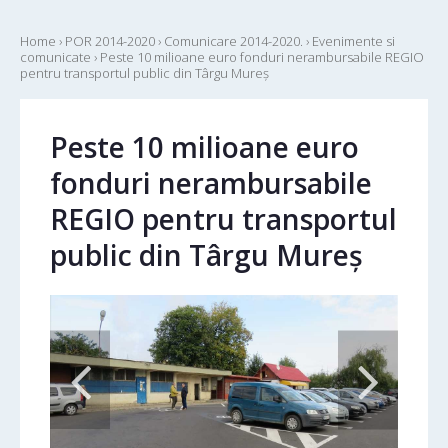
Home
›
POR 2014-2020
›
Comunicare 2014-2020.
›
Evenimente si
comunicate
›
Peste 10 milioane euro fonduri nerambursabile REGIO
pentru transportul public din Târgu Mureș
Peste 10 milioane euro
fonduri nerambursabile
REGIO pentru transportul
public din Târgu Mureș