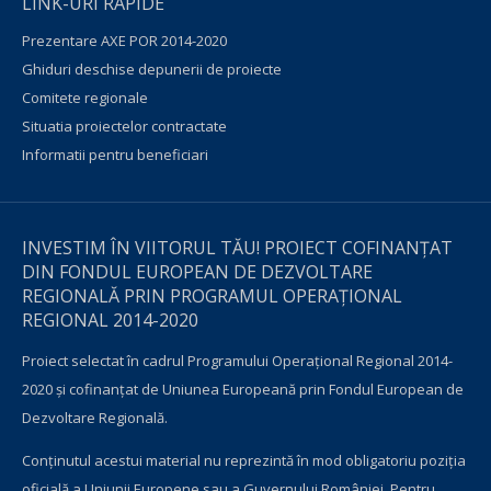
LINK-URI RAPIDE
Prezentare AXE POR 2014-2020
Ghiduri deschise depunerii de proiecte
Comitete regionale
Situatia proiectelor contractate
Informatii pentru beneficiari
INVESTIM ÎN VIITORUL TĂU! PROIECT COFINANȚAT
DIN FONDUL EUROPEAN DE DEZVOLTARE
REGIONALĂ PRIN PROGRAMUL OPERAŢIONAL
REGIONAL 2014-2020
Proiect selectat în cadrul Programului Operațional Regional 2014-
2020 și cofinanțat de Uniunea Europeană prin Fondul European de
Dezvoltare Regională.
Conţinutul acestui material nu reprezintă în mod obligatoriu poziţia
oficială a Uniunii Europene sau a Guvernului României. Pentru