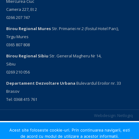
Miercurea Ciuc
Camera 227, Et 2
0266 207 747
Birou Regional Mures
Str. Primariei nr.2 (fostul Hotel Parc),
Tirgu Mures
0365 807 808
Birou Regional Sibiu
Str. General Magheru Nr 14,
Sibiu
0269 210 056
Departament Dezvoltare Urbana
Bulevardul Eroilor nr. 33
Brasov
Tel: 0368 415 761
Webdesign:
Netlogiq
Acest site foloseste cookie-uri. Prin continuarea navigarii, esti
de acord cu modul de utilizare a acestor informatii.