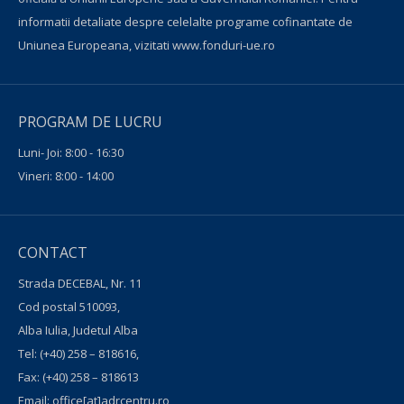
informatii detaliate despre celelalte programe cofinantate de
Uniunea Europeana, vizitati
www.fonduri-ue.ro
PROGRAM DE LUCRU
Luni- Joi: 8:00 - 16:30
Vineri: 8:00 - 14:00
CONTACT
Strada DECEBAL, Nr. 11
Cod postal 510093,
Alba Iulia, Judetul Alba
Tel:
(+40) 258 – 818616
,
Fax:
(+40) 258 – 818613
Email:
office[at]adrcentru.ro