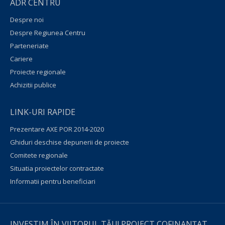
ADR CENTRU
Despre noi
Despre Regiunea Centru
Parteneriate
Cariere
Proiecte regionale
Achizitii publice
LINK-URI RAPIDE
Prezentare AXE POR 2014-2020
Ghiduri deschise depunerii de proiecte
Comitete regionale
Situatia proiectelor contractate
Informatii pentru beneficiari
INVESTIM ÎN VIITORUL TĂU! PROIECT COFINANȚAT